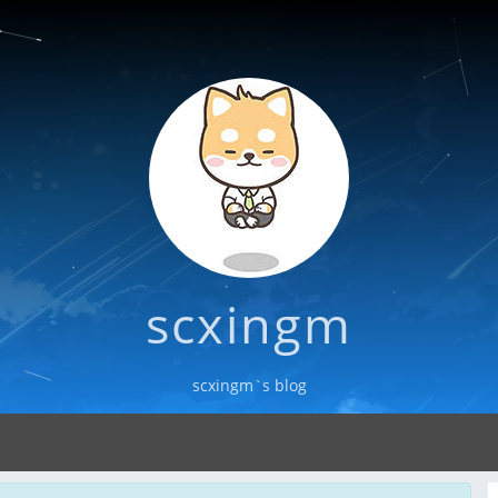
scxingm
scxingm`s blog